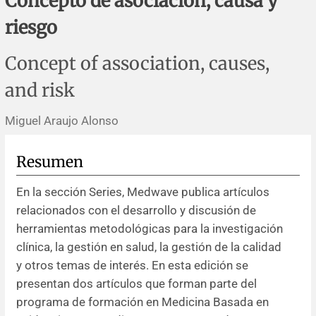
Concepto de asociación, causa y
Errata y notas de reserva
Revisiones sistemáticas
Revisiones clínicas
Comunicaciones breves
riesgo
Agradecimientos
Protocolos
Artículos de revisión
Problemas de salud pública
Reporte de caso
Concept of association, causes,
Impressum
Evaluaciones económicas
Notas metodológicas
Notas históricas y reseñas
Notas técnicas
Descripción
and risk
Ensayos
Práctica clínica
Política de cobros
Miguel Araujo Alonso
Políticas editoriales
Resumen
En la sección Series, Medwave publica artículos
Instrucciones para autores
relacionados con el desarrollo y discusión de
herramientas metodológicas para la investigación
Patrocinadores y financiamiento
clínica, la gestión en salud, la gestión de la calidad
y otros temas de interés. En esta edición se
Editores
presentan dos artículos que forman parte del
programa de formación en Medicina Basada en
Comité editorial