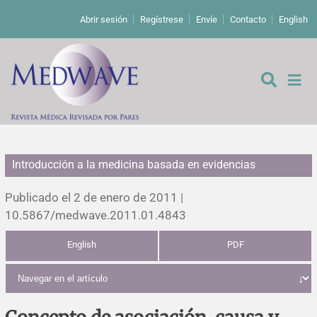
Abrir sesión
Regístrese
Envíe
Contacto
English
Introducción a la medicina basada en evidencias
De los editores
Publicado el 2 de enero de 2011 |
Editoriales
10.5867/medwave.2011.01.4843
English
PDF
Comentarios
Estudios originales
Cartas a los editores
Estudios cualitativos
Análisis