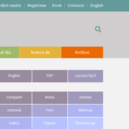
Abrir sesión
Regístrese
Envíe
Contacto
English
al día
Acerca de
Archivo
English
PDF
Lectura fácil
Compartir
Notas
Autores
Historial
Foro
Métricas
Índice
Figuras
Referencias