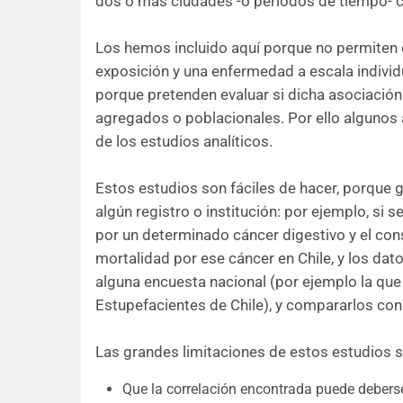
dos o más ciudades -o períodos de tiempo- co
Los hemos incluido aquí porque no permiten d
exposición y una enfermedad a escala individua
porque pretenden evaluar si dicha asociación
agregados o poblacionales. Por ello algunos a
de los estudios analíticos.
Estos estudios son fáciles de hacer, porque 
algún registro o institución: por ejemplo, si 
por un determinado cáncer digestivo y el con
mortalidad por ese cáncer en Chile, y los da
alguna encuesta nacional (por ejemplo la que 
Estupefacientes de Chile), y compararlos con
Las grandes limitaciones de estos estudios s
Que la correlación encontrada puede deberse