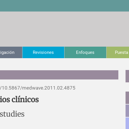
tigación
Revisiones
Enfoques
Puesta 
/
10.5867/medwave.2011.02.4875
ios clínicos
 studies