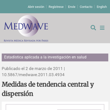
Abrir sesión
Regístrese
Envíe
Contacto
English
Estadística aplicada a la investigación en salud
De los editores
Publicado el 2 de marzo de 2011 |
Editoriales
10.5867/medwave.2011.03.4934
Medidas de tendencia central y
Comentarios
Estudios originales
dispersión
Cartas a los editores
Estudios cualitativos
Análisis