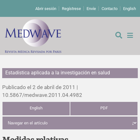
Abrir sesión
Regístrese
Envíe
Contacto
English
Estadística aplicada a la investigación en salud
De los editores
Publicado el 2 de abril de 2011 |
Editoriales
10.5867/medwave.2011.04.4982
English
PDF
Comentarios
Estudios originales
Cartas a los editores
Estudios cualitativos
Análisis