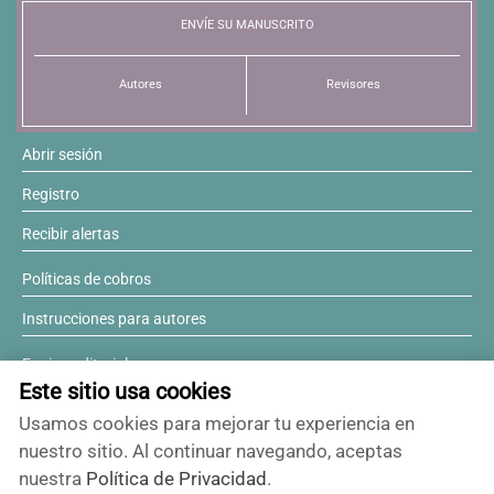
ENVÍE SU MANUSCRITO
Autores
Revisores
Abrir sesión
Registro
Recibir alertas
Políticas de cobros
Instrucciones para autores
Equipo editorial
Este sitio usa cookies
Comité editorial
Usamos cookies para mejorar tu experiencia en
¿Desea ser revisor?
nuestro sitio. Al continuar navegando, aceptas
nuestra
Política de Privacidad
.
Contactos y soporte