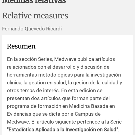
Medidas relativas
Errata y notas de reserva
Revisiones sistemáticas
Revisiones clínicas
Comunicaciones breves
Relative measures
Agradecimientos
Protocolos
Artículos de revisión
Problemas de salud pública
Reporte de caso
Fernando Quevedo Ricardi
Impressum
Evaluaciones económicas
Notas metodológicas
Notas históricas y reseñas
Notas técnicas
Descripción
Resumen
Ensayos
Práctica clínica
Política de cobros
En la sección Series, Medwave publica artículos
relacionados con el desarrollo y discusión de
Políticas editoriales
herramientas metodológicas para la investigación
clínica, la gestión en salud, la gesión de la calidad y
Instrucciones para autores
otros temas de interés. En esta edición se
presentan dos artículos que forman parte del
Patrocinadores y financiamiento
programa de formación en Medicina Basada en
Evidencias que se dicta por e-Campus de
Editores
Medwave. El artículo siguiente pertenece a la Serie
"Estadística Aplicada a la Investigación en Salud"
.
Comité editorial