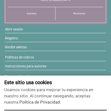
ENVÍE SU MANUSCRITO
Autores
Revisores
Abrir sesión
Registro
Recibir alertas
Políticas de cobros
Instrucciones para autores
Equipo editorial
Este sitio usa cookies
Comité editorial
Usamos cookies para mejorar tu experiencia en
¿Desea ser revisor?
nuestro sitio. Al continuar navegando, aceptas
nuestra
Política de Privacidad
.
Contactos y soporte