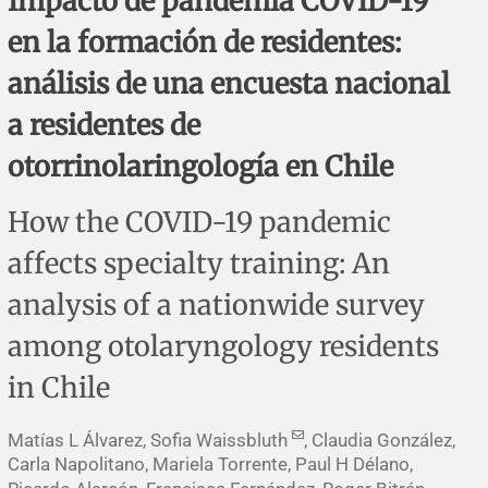
Impacto de pandemia COVID-19
Errata y notas de reserva
Revisiones sistemáticas
Revisiones clínicas
Comunicaciones breves
en la formación de residentes:
Agradecimientos
Protocolos
Artículos de revisión
Problemas de salud pública
Reporte de caso
análisis de una encuesta nacional
a residentes de
Impressum
Evaluaciones económicas
Notas metodológicas
Notas históricas y reseñas
Notas técnicas
Descripción
otorrinolaringología en Chile
Ensayos
Práctica clínica
Política de cobros
How the COVID-19 pandemic
Políticas editoriales
affects specialty training: An
analysis of a nationwide survey
Instrucciones para autores
among otolaryngology residents
Patrocinadores y financiamiento
in Chile
Editores
Matías L Álvarez, Sofia Waissbluth
, Claudia González,
Carla Napolitano, Mariela Torrente, Paul H Délano,
Comité editorial