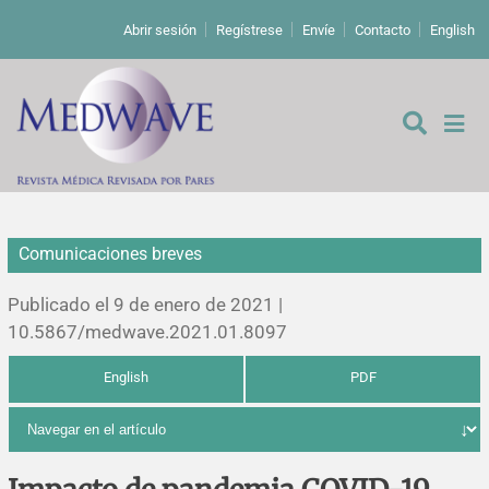
Abrir sesión
Regístrese
Envíe
Contacto
English
Comunicaciones breves
De los editores
Publicado el 9 de enero de 2021 |
Editoriales
10.5867/medwave.2021.01.8097
English
PDF
Comentarios
Estudios originales
Cartas a los editores
Estudios cualitativos
Análisis