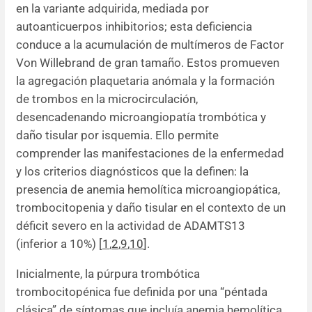
en la variante adquirida, mediada por
autoanticuerpos inhibitorios; esta deficiencia
conduce a la acumulación de multímeros de Factor
Von Willebrand de gran tamaño. Estos promueven
la agregación plaquetaria anómala y la formación
de trombos en la microcirculación,
desencadenando microangiopatía trombótica y
daño tisular por isquemia. Ello permite
comprender las manifestaciones de la enfermedad
y los criterios diagnósticos que la definen: la
presencia de anemia hemolítica microangiopática,
trombocitopenia y daño tisular en el contexto de un
déficit severo en la actividad de ADAMTS13
(inferior a 10%) [
1
,
2
,
9
,
10
].
Inicialmente, la púrpura trombótica
trombocitopénica fue definida por una “péntada
clásica” de síntomas que incluía anemia hemolítica