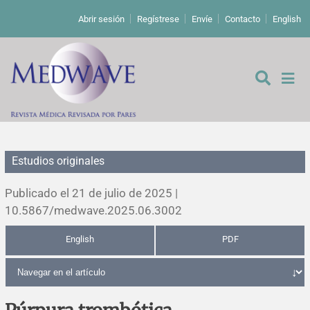
Abrir sesión
Regístrese
Envíe
Contacto
English
Estudios originales
De los editores
Publicado el 21 de julio de 2025 |
Editoriales
10.5867/medwave.2025.06.3002
English
PDF
Comentarios
Estudios originales
Cartas a los editores
Estudios cualitativos
Análisis