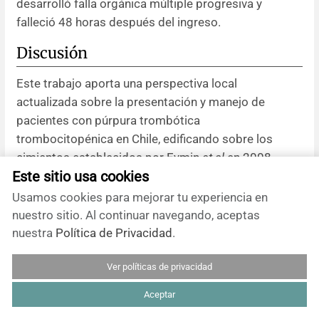
desarrolló falla orgánica múltiple progresiva y
falleció 48 horas después del ingreso.
Discusión
Este trabajo aporta una perspectiva local
actualizada sobre la presentación y manejo de
pacientes con púrpura trombótica
trombocitopénica en Chile, edificando sobre los
cimientos establecidos por Eymin
et al
en 2008
Este sitio usa cookies
[
23
]. Nuestra serie de pacientes presentó
características clínicas y demográficas distintivas
Usamos cookies para mejorar tu experiencia en
en comparación con las series internacionales
nuestro sitio. Al continuar navegando, aceptas
previamente publicadas. Los pacientes fueron de
nuestra
Política de Privacidad
.
mayor edad (mediana de 62 años) y tuvieron una
Ver políticas de privacidad
alta prevalencia de comorbilidades significativas,
incluyendo neoplasias hematológicas (17,4%) y
Aceptar
enfermedad renal crónica (26%). Clínicamente,