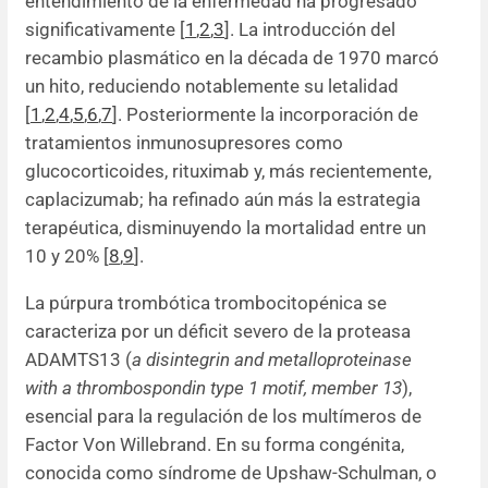
entendimiento de la enfermedad ha progresado
significativamente [
1
,
2
,
3
]. La introducción del
recambio plasmático en la década de 1970 marcó
un hito, reduciendo notablemente su letalidad
[
1
,
2
,
4
,
5
,
6
,
7
]. Posteriormente la incorporación de
tratamientos inmunosupresores como
glucocorticoides, rituximab y, más recientemente,
caplacizumab; ha refinado aún más la estrategia
terapéutica, disminuyendo la mortalidad entre un
10 y 20% [
8
,
9
].
La púrpura trombótica trombocitopénica se
caracteriza por un déficit severo de la proteasa
ADAMTS13 (
a disintegrin and metalloproteinase
with a thrombospondin type 1 motif, member 13
),
esencial para la regulación de los multímeros de
Factor Von Willebrand. En su forma congénita,
conocida como síndrome de Upshaw-Schulman, o