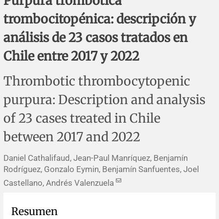
Púrpura trombótica
Errata y notas de reserva
Revisiones sistemáticas
Revisiones clínicas
Comunicaciones breves
trombocitopénica: descripción y
Agradecimientos
Protocolos
Artículos de revisión
Problemas de salud pública
Reporte de caso
análisis de 23 casos tratados en
Chile entre 2017 y 2022
Impressum
Evaluaciones económicas
Notas metodológicas
Notas históricas y reseñas
Notas técnicas
Descripción
Thrombotic thrombocytopenic
Ensayos
Práctica clínica
Política de cobros
purpura: Description and analysis
Políticas editoriales
of 23 cases treated in Chile
between 2017 and 2022
Instrucciones para autores
Daniel Cathalifaud, Jean-Paul Manríquez, Benjamín
Patrocinadores y financiamiento
Rodríguez, Gonzalo Eymin, Benjamín Sanfuentes, Joel
Castellano, Andrés Valenzuela
Editores
Resumen
Comité editorial