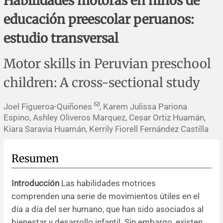
Habilidades motoras en niños de
Errata y notas de reserva
Revisiones sistemáticas
Revisiones clínicas
Comunicaciones breves
educación preescolar peruanos:
Agradecimientos
Protocolos
Artículos de revisión
Problemas de salud pública
Reporte de caso
estudio transversal
Impressum
Evaluaciones económicas
Notas metodológicas
Notas históricas y reseñas
Notas técnicas
Descripción
Motor skills in Peruvian preschool
children: A cross-sectional study
Ensayos
Práctica clínica
Política de cobros
Joel Figueroa-Quiñones
, Karem Julissa Pariona
Políticas editoriales
Espino, Ashley Oliveros Marquez, Cesar Ortiz Huamán,
Kiara Saravia Huamán, Kerrily Fiorell Fernández Castilla
Instrucciones para autores
Resumen
Patrocinadores y financiamiento
Introducción
Las habilidades motrices
Editores
comprenden una serie de movimientos útiles en el
día a día del ser humano, que han sido asociados al
Comité editorial
bienestar y desarrollo infantil. Sin embargo, existen