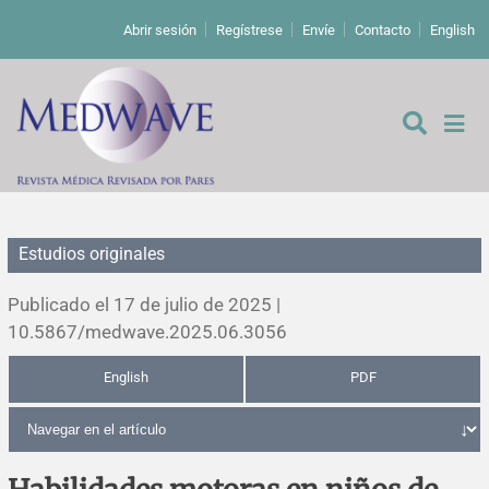
Abrir sesión
Regístrese
Envíe
Contacto
English
Estudios originales
De los editores
Publicado el 17 de julio de 2025 |
Editoriales
10.5867/medwave.2025.06.3056
English
PDF
Comentarios
Estudios originales
Cartas a los editores
Estudios cualitativos
Análisis