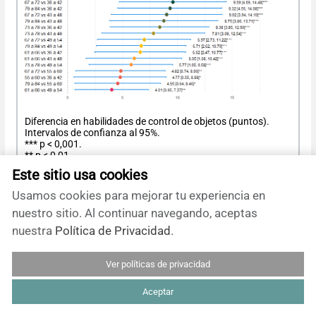
Diferencia en habilidades de control de objetos (puntos).
Intervalos de confianza al 95%.
*** p < 0,001.
** p < 0,01.
* p < 0,05.
Este sitio usa cookies
Fuente: elaborada por los autores.
Usamos cookies para mejorar tu experiencia en
Tamaño completo
nuestro sitio. Al continuar navegando, aceptas
nuestra
Política de Privacidad
.
Los niños de la Región Selva y Sur obtuvieron
Ver políticas de privacidad
diferencias más altas en las habilidades
Aceptar
locomotoras (diferencia 5,23; intervalo de
confianza: 95%: 3,48 a 6,99 y diferencia 4,76;