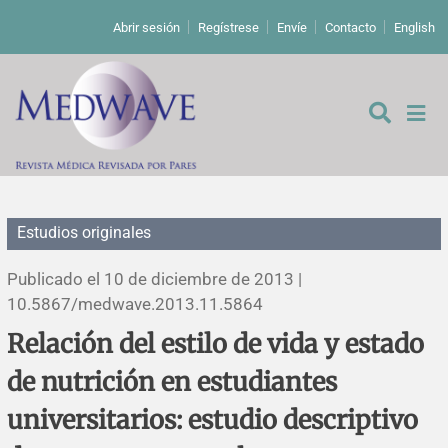
Abrir sesión
Regístrese
Envíe
Contacto
English
Estudios originales
De los editores
Publicado el 10 de diciembre de 2013 |
Editoriales
10.5867/medwave.2013.11.5864
Relación del estilo de vida y estado
Comentarios
Estudios originales
de nutrición en estudiantes
Cartas a los editores
Estudios cualitativos
Análisis
universitarios: estudio descriptivo