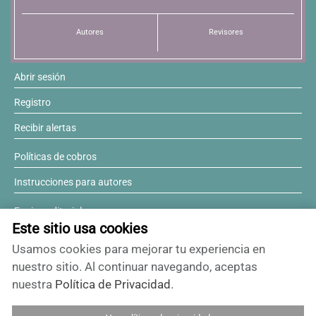
Resúmenes de congresos
Autores
Revisores
Noticias
Abrir sesión
Registro
Recibir alertas
Políticas de cobros
Instrucciones para autores
Equipo editorial
Este sitio usa cookies
Comité editorial
Usamos cookies para mejorar tu experiencia en
¿Desea ser revisor?
nuestro sitio. Al continuar navegando, aceptas
nuestra
Política de Privacidad
.
Contactos y soporte