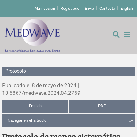
Abrir sesión
Regístrese
Envíe
Contacto
English
Protocolo
De los editores
Publicado el 8 de mayo de 2024 |
Editoriales
10.5867/medwave.2024.04.2759
English
PDF
Comentarios
Estudios originales
Cartas a los editores
Estudios cualitativos
Análisis