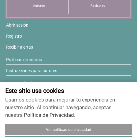
Autores
Revisores
Abrir sesión
Registro
Recibir alertas
Políticas de cobros
Instrucciones para autores
Equipo editorial
Este sitio usa cookies
Comité editorial
Usamos cookies para mejorar tu experiencia en
¿Desea ser revisor?
nuestro sitio. Al continuar navegando, aceptas
nuestra
Política de Privacidad
.
Contactos y soporte
Ver políticas de privacidad
ISSN 0717-6384