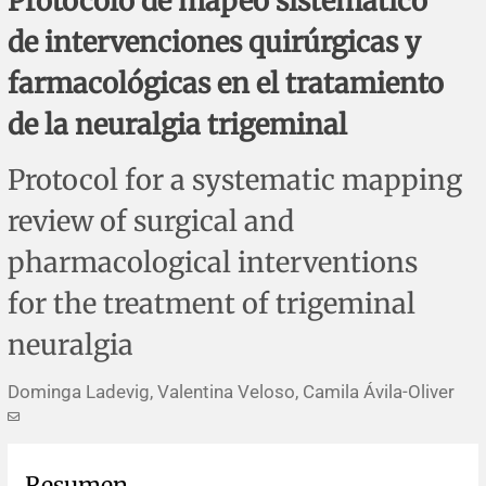
Protocolo de mapeo sistemático
Errata y notas de reserva
Revisiones sistemáticas
Revisiones clínicas
Comunicaciones breves
de intervenciones quirúrgicas y
Agradecimientos
Protocolos
Artículos de revisión
Problemas de salud pública
Reporte de caso
farmacológicas en el tratamiento
de la neuralgia trigeminal
Impressum
Evaluaciones económicas
Notas metodológicas
Notas históricas y reseñas
Notas técnicas
Descripción
Protocol for a systematic mapping
Ensayos
Práctica clínica
Política de cobros
review of surgical and
Políticas editoriales
pharmacological interventions
for the treatment of trigeminal
Instrucciones para autores
neuralgia
Patrocinadores y financiamiento
Dominga Ladevig, Valentina Veloso, Camila Ávila-Oliver
Editores
Comité editorial
Resumen