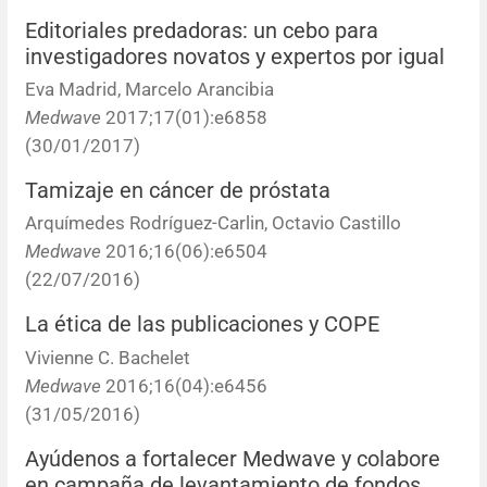
Errata y notas de reserva
Revisiones sistemáticas
Revisiones clínicas
Comunicaciones breves
Editoriales predadoras: un cebo para
investigadores novatos y expertos por igual
Agradecimientos
Protocolos
Artículos de revisión
Problemas de salud pública
Reporte de caso
Eva Madrid, Marcelo Arancibia
Medwave
2017;17(01):e6858
Impressum
Evaluaciones económicas
Notas metodológicas
Notas históricas y reseñas
Notas técnicas
Descripción
(30/01/2017)
Ensayos
Práctica clínica
Política de cobros
Tamizaje en cáncer de próstata
Arquímedes Rodríguez-Carlin, Octavio Castillo
Políticas editoriales
Medwave
2016;16(06):e6504
(22/07/2016)
Instrucciones para autores
La ética de las publicaciones y COPE
Patrocinadores y financiamiento
Vivienne C. Bachelet
Medwave
2016;16(04):e6456
(31/05/2016)
Editores
Ayúdenos a fortalecer Medwave y colabore
Comité editorial
en campaña de levantamiento de fondos