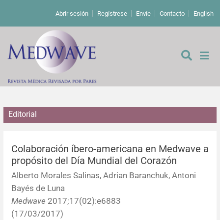
Abrir sesión
Regístrese
Envíe
Contacto
English
Editorial
De los editores
Editoriales
Colaboración íbero-americana en Medwave a
propósito del Día Mundial del Corazón
Comentarios
Estudios originales
Alberto Morales Salinas, Adrian Baranchuk, Antoni
Bayés de Luna
Cartas a los editores
Estudios cualitativos
Análisis
Medwave
2017;17(02):e6883
(17/03/2017)