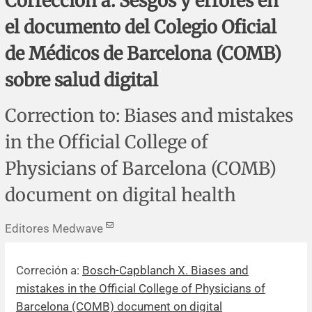
Corrección a: Sesgos y errores en
Errata y notas de reserva
Revisiones sistemáticas
Revisiones clínicas
Comunicaciones breves
el documento del Colegio Oficial
Agradecimientos
Protocolos
Artículos de revisión
Problemas de salud pública
Reporte de caso
de Médicos de Barcelona (COMB)
sobre salud digital
Impressum
Evaluaciones económicas
Notas metodológicas
Notas históricas y reseñas
Notas técnicas
Descripción
Correction to: Biases and mistakes
Ensayos
Práctica clínica
Política de cobros
in the Official College of
Políticas editoriales
Physicians of Barcelona (COMB)
document on digital health
Instrucciones para autores
Editores Medwave
Patrocinadores y financiamiento
Editores
Correción a:
Bosch-Capblanch X. Biases and
mistakes in the Official College of Physicians of
Comité editorial
Barcelona (COMB) document on digital