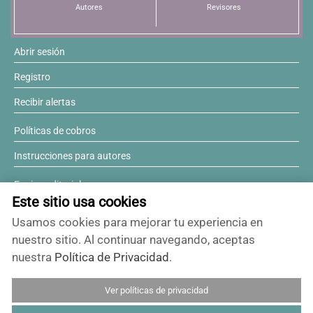
Autores
Revisores
Abrir sesión
Registro
Recibir alertas
Políticas de cobros
Instrucciones para autores
Equipo editorial
Este sitio usa cookies
Comité editorial
Usamos cookies para mejorar tu experiencia en
¿Desea ser revisor?
nuestro sitio. Al continuar navegando, aceptas
nuestra
Política de Privacidad
.
Contactos y soporte
Ver políticas de privacidad
ISSN 0717-6384