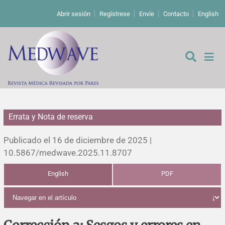
Abrir sesión
Regístrese
Envíe
Contacto
English
Errata y Nota de reserva
De los editores
Publicado el 16 de diciembre de 2025 |
Editoriales
10.5867/medwave.2025.11.8707
English
PDF
Comentarios
Estudios originales
Cartas a los editores
Estudios cualitativos
Análisis