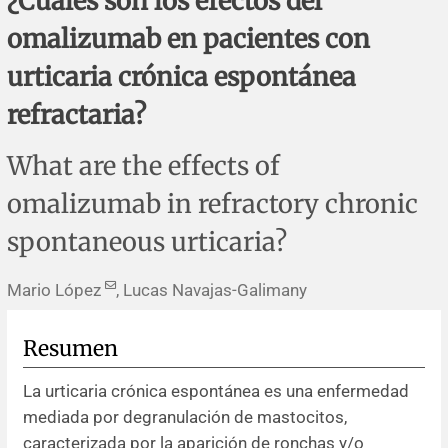
¿Cuáles son los efectos del
Errata y notas de reserva
Revisiones sistemáticas
Revisiones clínicas
Comunicaciones breves
omalizumab en pacientes con
Agradecimientos
Protocolos
Artículos de revisión
Problemas de salud pública
Reporte de caso
urticaria crónica espontánea
refractaria?
Impressum
Evaluaciones económicas
Notas metodológicas
Notas históricas y reseñas
Notas técnicas
Descripción
What are the effects of
Ensayos
Práctica clínica
Política de cobros
omalizumab in refractory chronic
Políticas editoriales
spontaneous urticaria?
Instrucciones para autores
Mario López
, Lucas Navajas-Galimany
Patrocinadores y financiamiento
Resumen
Editores
La urticaria crónica espontánea es una enfermedad
mediada por degranulación de mastocitos,
Comité editorial
caracterizada por la aparición de ronchas y/o