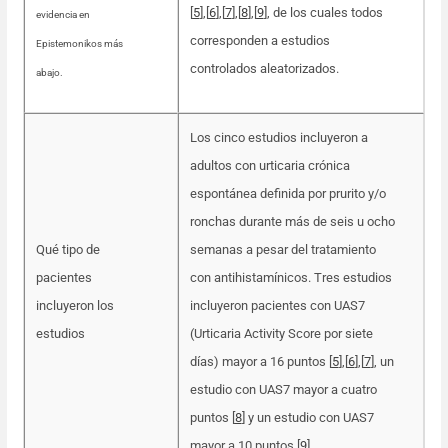
[
5
],[
6
],[
7
],[
8
],[
9
], de los cuales todos
evidencia en
corresponden a estudios
Epistemonikos más
controlados aleatorizados.
abajo.
Los cinco estudios incluyeron a
adultos con urticaria crónica
espontánea definida por prurito y/o
ronchas durante más de seis u ocho
Qué tipo de
semanas a pesar del tratamiento
pacientes
con antihistamínicos. Tres estudios
incluyeron los
incluyeron pacientes con UAS7
estudios
(Urticaria Activity Score por siete
días) mayor a 16 puntos [
5
]
,
[
6
]
,
[
7
], un
estudio con UAS7 mayor a cuatro
puntos [
8
] y un estudio con UAS7
mayor a 10 puntos [
9
].