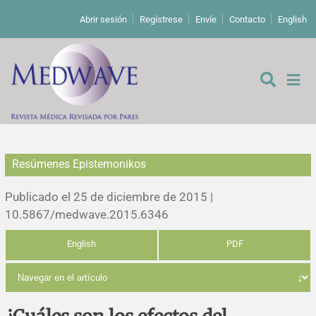
Abrir sesión
Regístrese
Envíe
Contacto
English
Resúmenes Epistemonikos
De los editores
Publicado el 25 de diciembre de 2015 |
Editoriales
10.5867/medwave.2015.6346
English
PDF
Comentarios
Estudios originales
Cartas a los editores
Estudios cualitativos
Análisis