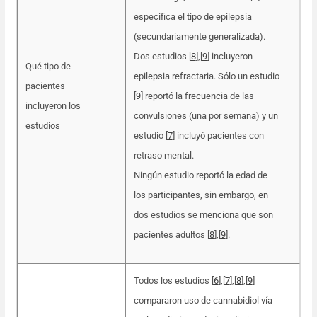
especifica el tipo de epilepsia
(secundariamente generalizada).
Dos estudios [
8
]
,
[
9
] incluyeron
Qué tipo de
epilepsia refractaria. Sólo un estudio
pacientes
[
9
] reportó la frecuencia de las
incluyeron los
convulsiones (una por semana) y un
estudios
estudio [
7
] incluyó pacientes con
retraso mental.
Ningún estudio reportó la edad de
los participantes, sin embargo, en
dos estudios se menciona que son
pacientes adultos [
8
]
,
[
9
].
Todos los estudios [
6
]
,
[
7
]
,
[
8
]
,
[
9
]
compararon uso de cannabidiol vía