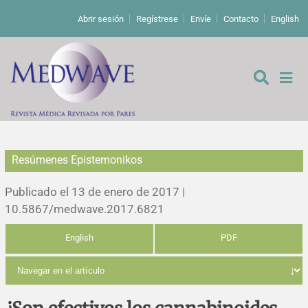
Abrir sesión
Regístrese
Envíe
Contacto
English
Resúmenes Epistemonikos
De los editores
Publicado el 13 de enero de 2017 |
Editoriales
10.5867/medwave.2017.6821
English
PDF
Comentarios
Estudios originales
Cartas a los editores
Estudios cualitativos
Análisis