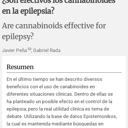
¿Son efectivos los cannabinoides
Errata y notas de reserva
Revisiones sistemáticas
Revisiones clínicas
Comunicaciones breves
en la epilepsia?
Agradecimientos
Protocolos
Artículos de revisión
Problemas de salud pública
Reporte de caso
Are cannabinoids effective for
Impressum
Evaluaciones económicas
Notas metodológicas
Notas históricas y reseñas
Notas técnicas
Descripción
epilepsy?
Ensayos
Práctica clínica
Política de cobros
Javier Peña
, Gabriel Rada
Políticas editoriales
Resumen
Instrucciones para autores
En el último tiempo se han descrito diversos
beneficios con el uso de canabinoides en
Patrocinadores y financiamiento
diferentes situaciones clínicas. Dentro de ellas se
ha planteado un posible efecto en el control de la
Editores
epilepsia, pero la real utilidad clínica es tema de
debate. Utilizando la base de datos Epistemonikos,
la cual es mantenida mediante búsquedas en
Comité editorial