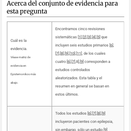
Acerca del conjunto de evidencia para
esta pregunta
Encontramos cinco revisiones
sistemáticas [
1
]
,
[
2
]
,
[
3
]
,
[
4
]
,
[
5
] que
Cuál es la
incluyen seis estudios primarios [
6
]
,
evidencia.
[
7
]
,
[
8
]
,
[
9
]
,
[
10
]
,
[
11
], de los cuales
Véase matriz de
cuatro [
6
]
,
[
7
]
,
8],[
9
] corresponden a
evidencia en
estudios controlados
Epistemonikos más
aleatorizados. Esta tabla y el
abajo.
resumen en general se basan en
estos últimos.
Todos los estudios [
6
]
,
[
7
]
,
[
8
]
,
[
9
]
incluyeron pacientes con epilepsia,
sin embargo, sólo un estudio [
9
]