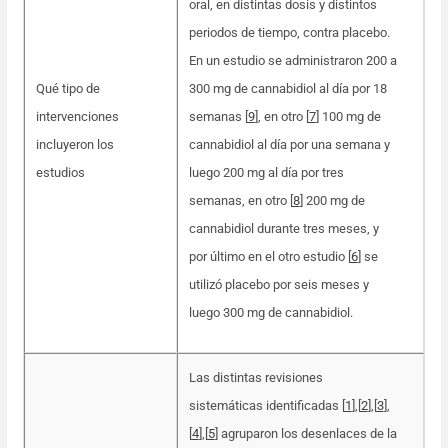
oral, en distintas dosis y distintos
periodos de tiempo, contra placebo.
En un estudio se administraron 200 a
Qué tipo de
300 mg de cannabidiol al día por 18
intervenciones
semanas [
9
], en otro [
7
] 100 mg de
incluyeron los
cannabidiol al día por una semana y
estudios
luego 200 mg al día por tres
semanas, en otro [
8
] 200 mg de
cannabidiol durante tres meses, y
por último en el otro estudio [
6
] se
utilizó placebo por seis meses y
luego 300 mg de cannabidiol.
Las distintas revisiones
sistemáticas identificadas [
1
]
,
[
2
]
,
[
3
]
,
[
4
]
,
[
5
] agruparon los desenlaces de la