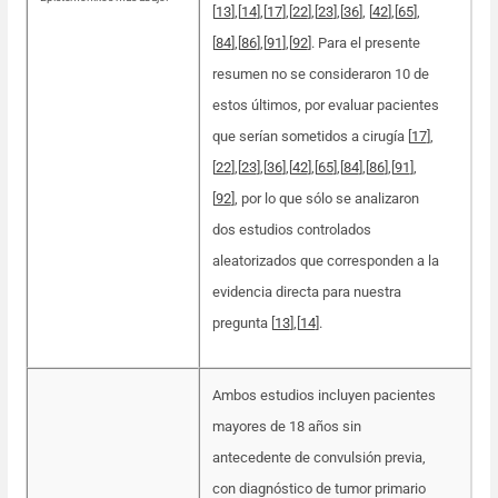
[
13
]
,
[
14
],[
17
],[
22
]
,
[
23
],[
36
], [
42
],[
65
],
[
84
],[
86
],[
91
]
,
[
92
]. Para el presente
resumen no se consideraron 10 de
estos últimos, por evaluar pacientes
que serían sometidos a cirugía [
17
],
[
22
]
,
[
23
],[
36
],[
42
],[
65
],[
84
],[
86
],[
91
]
,
[
92
], por lo que sólo se analizaron
dos estudios controlados
aleatorizados que corresponden a la
evidencia directa para nuestra
pregunta [
13
]
,
[
14
].
Ambos estudios incluyen pacientes
mayores de 18 años sin
antecedente de convulsión previa,
con diagnóstico de tumor primario