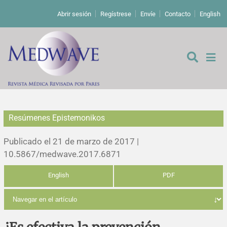
Abrir sesión
Regístrese
Envíe
Contacto
English
Resúmenes Epistemonikos
De los editores
Publicado el 21 de marzo de 2017 |
Editoriales
10.5867/medwave.2017.6871
English
PDF
Comentarios
Estudios originales
Cartas a los editores
Estudios cualitativos
Análisis