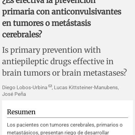
¿Es efectiva la prevención
Errata y notas de reserva
Revisiones sistemáticas
Revisiones clínicas
Comunicaciones breves
primaria con anticonvulsivantes
Agradecimientos
Protocolos
Artículos de revisión
Problemas de salud pública
Reporte de caso
en tumores o metástasis
cerebrales?
Impressum
Evaluaciones económicas
Notas metodológicas
Notas históricas y reseñas
Notas técnicas
Descripción
Is primary prevention with
Ensayos
Práctica clínica
Política de cobros
antiepileptic drugs effective in
Políticas editoriales
brain tumors or brain metastases?
Instrucciones para autores
Diego Lobos-Urbina
, Lucas Kittsteiner-Manubens,
José Peña
Patrocinadores y financiamiento
Resumen
Editores
Los pacientes con tumores cerebrales, primarios o
Comité editorial
metastásicos, presentan riego de desarrollar