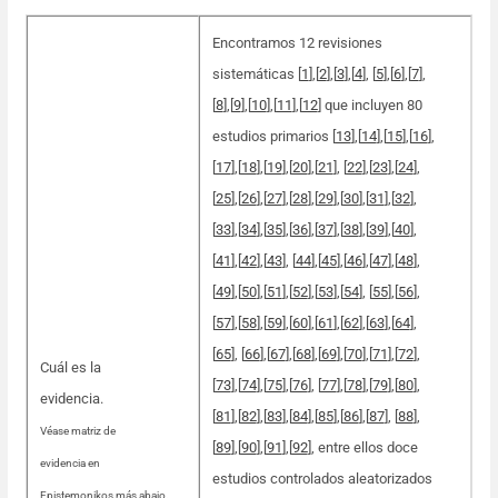
Encontramos 12 revisiones
sistemáticas [
1
]
,
[
2
]
,
[
3
]
,
[
4
], [
5
]
,
[
6
]
,
[
7
]
,
[
8
]
,
[
9
]
,
[
10
]
,
[
11
]
,
[
12
] que incluyen 80
estudios primarios [
13
]
,
[
14
]
,
[
15
]
,
[
16
]
,
[
17
]
,
[
18
]
,
[
19
]
,
[
20
],[
21
], [
22
]
,
[
23
]
,
[
24
]
,
[
25
]
,
[
26
]
,
[
27
]
,
[
28
]
,
[
29
]
,
[
30
]
,
[
31
],[
32
],
[
33
]
,
[
34
]
,
[
35
]
,
[
36
]
,
[
37
]
,
[
38
]
,
[
39
]
,
[
40
]
,
[
41
]
,
[
42
],[
43
], [
44
]
,
[
45
]
,
[
46
]
,
[
47
]
,
[
48
]
,
[
49
]
,
[
50
]
,
[
51
]
,
[
52
]
,
[
53
],[
54
], [
55
]
,
[
56
]
,
[
57
]
,
[
58
]
,
[
59
]
,
[
60
]
,
[
61
]
,
[
62
]
,
[
63
]
,
[
64
],
[
65
], [
66
]
,
[
67
]
,
[
68
]
,
[
69
]
,
[
70
]
,
[
71
]
,
[
72
]
,
Cuál es la
[
73
]
,
[
74
]
,
[
75
],[
76
], [
77
]
,
[
78
]
,
[
79
]
,
[
80
]
,
evidencia.
[
81
]
,
[
82
]
,
[
83
]
,
[
84
]
,
[
85
]
,
[
86
],[
87
], [
88
]
,
Véase matriz de
[
89
]
,
[
90
]
,
[
91
]
,
[
92
], entre ellos doce
evidencia en
estudios controlados aleatorizados
Epistemonikos más abajo.