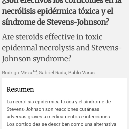
¿Son efectivos los corticoides en la
Errata y notas de reserva
Revisiones sistemáticas
Revisiones clínicas
Comunicaciones breves
necrólisis epidérmica tóxica y el
Agradecimientos
Protocolos
Artículos de revisión
Problemas de salud pública
Reporte de caso
síndrome de Stevens-Johnson?
Impressum
Evaluaciones económicas
Notas metodológicas
Notas históricas y reseñas
Notas técnicas
Descripción
Are steroids effective in toxic
epidermal necrolysis and Stevens-
Ensayos
Práctica clínica
Política de cobros
Johnson syndrome?
Políticas editoriales
Rodrigo Meza
, Gabriel Rada, Pablo Varas
Instrucciones para autores
Resumen
Patrocinadores y financiamiento
La necrólisis epidérmica tóxica y el síndrome de
Stevens-Johnson son reacciones cutáneas
Editores
adversas graves a medicamentos e infecciones.
Los corticoides se describen como una alternativa
Comité editorial