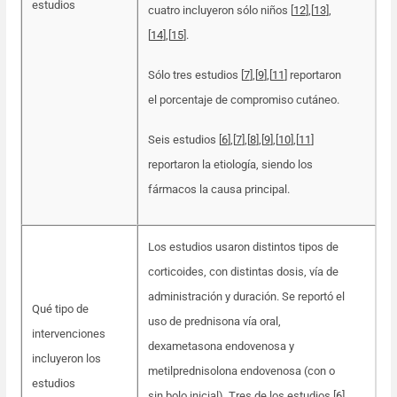
estudios
cuatro incluyeron sólo niños [
12
]
,
[
13
],
[
14
]
,
[
15
].
Sólo tres estudios [
7
],[
9
],[
11
] reportaron
el porcentaje de compromiso cutáneo.
Seis estudios [
6
]
,
[
7
]
,
[
8
]
,
[
9
],[
10
]
,
[
11
]
reportaron la etiología, siendo los
fármacos la causa principal.
Los estudios usaron distintos tipos de
corticoides, con distintas dosis, vía de
administración y duración. Se reportó el
Qué tipo de
uso de prednisona vía oral,
intervenciones
dexametasona endovenosa y
incluyeron los
metilprednisolona endovenosa (con o
estudios
sin bolo inicial). Tres de los estudios [
6
],