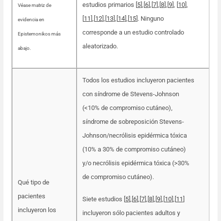
estudios primarios [
5
]
,
[
6
]
,
[
7
]
,
[
8
]
,
[
9
], [
10
]
,
Véase matriz de
[
11
]
,
[
12
]
,
[
13
]
,
[
14
]
,
[
15
]. Ninguno
evidencia en
corresponde a un estudio controlado
Epistemonikos más
aleatorizado.
abajo.
Todos los estudios incluyeron pacientes
con síndrome de Stevens-Johnson
(<10% de compromiso cutáneo),
síndrome de sobreposición Stevens-
Johnson/necrólisis epidérmica tóxica
(10% a 30% de compromiso cutáneo)
y/o necrólisis epidérmica tóxica (>30%
de compromiso cutáneo).
Qué tipo de
pacientes
Siete estudios [
5
]
,
[
6
]
,
[
7
]
,
[
8
]
,
[
9
],[
10
]
,
[
11
]
incluyeron los
incluyeron sólo pacientes adultos y