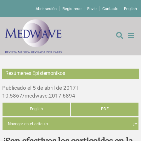
Abrir sesión
Regístrese
Envíe
Contacto
English
Resúmenes Epistemonikos
De los editores
Publicado el 5 de abril de 2017 |
Editoriales
10.5867/medwave.2017.6894
English
PDF
Comentarios
Estudios originales
Cartas a los editores
Estudios cualitativos
Análisis