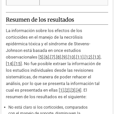
Resumen de los resultados
La información sobre los efectos de los
corticoides en el manejo de la necrólisis
epidérmica tóxica y el síndrome de Stevens-
Johnson está basada en once estudios
observacionales [
5
]
,
[
6
]
,
[
7
]
,
[
8
]
,
[
9
]
,
[
10
]
,
[
11
]
,
[
12
]
,
[
13
]
,
[
14
]
,
[
15
]. No fue posible extraer la información de
los estudios individuales desde las revisiones
sistemáticas, de manera de poder rehacer el
análisis, por lo que se presenta la información tal
cual es presentada en ellas [
1
]
,
[
2
]
,
[
3
]
,
[
4
]. El
resumen de los resultados es el siguiente:
No está claro si los corticoides, comparados
con el manejo de soporte, disminuyen la