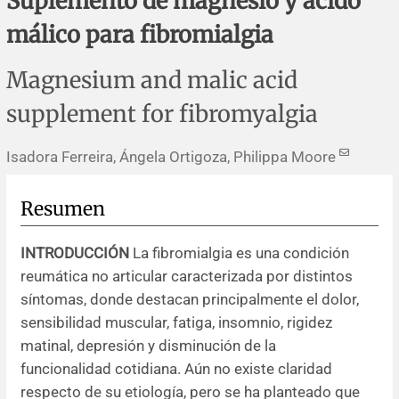
Suplemento de magnesio y ácido
Errata y notas de reserva
Revisiones sistemáticas
Revisiones clínicas
Comunicaciones breves
málico para fibromialgia
Agradecimientos
Protocolos
Artículos de revisión
Problemas de salud pública
Reporte de caso
Magnesium and malic acid
Impressum
Evaluaciones económicas
Notas metodológicas
Notas históricas y reseñas
Notas técnicas
Descripción
supplement for fibromyalgia
Ensayos
Práctica clínica
Política de cobros
Isadora Ferreira, Ángela Ortigoza, Philippa Moore
Políticas editoriales
Resumen
Instrucciones para autores
INTRODUCCIÓN
La fibromialgia es una condición
reumática no articular caracterizada por distintos
Patrocinadores y financiamiento
síntomas, donde destacan principalmente el dolor,
sensibilidad muscular, fatiga, insomnio, rigidez
Editores
matinal, depresión y disminución de la
funcionalidad cotidiana. Aún no existe claridad
Comité editorial
respecto de su etiología, pero se ha planteado que