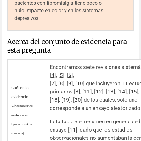
pacientes con fibromialgia tiene poco o
nulo impacto en dolor y en los síntomas
depresivos.
Acerca del conjunto de evidencia para
esta pregunta
Encontramos siete revisiones sistemá
[
4
], [
5
], [
6
],
[
7
], [
8
], [
9
], [
10
] que incluyeron 11 estu
Cuál es la
primarios [
3
], [
11
], [
12
], [
13
], [
14
], [
15
], 
evidencia
[
18
], [
19
], [
20
] de los cuales, solo uno
Véase matriz de
corresponde a un ensayo aleatorizado 
evidencia en
Esta tabla y el resumen en general se 
Epistemonikos
ensayo [
11
], dado que los estudios
más abajo.
observacionales no aumentaban la cer