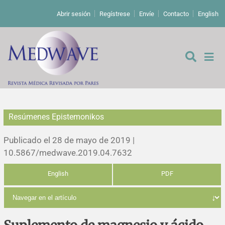
Abrir sesión
Regístrese
Envíe
Contacto
English
Resúmenes Epistemonikos
De los editores
Publicado el 28 de mayo de 2019 |
Editoriales
10.5867/medwave.2019.04.7632
English
PDF
Comentarios
Estudios originales
Cartas a los editores
Estudios cualitativos
Análisis