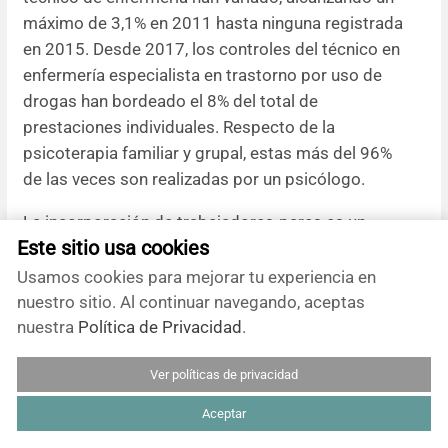
máximo de 3,1% en 2011 hasta ninguna registrada
en 2015. Desde 2017, los controles del técnico en
enfermería especialista en trastorno por uso de
drogas han bordeado el 8% del total de
prestaciones individuales. Respecto de la
psicoterapia familiar y grupal, estas más del 96%
de las veces son realizadas por un psicólogo.
La incorporación de trabajadores-pares es un
Este sitio usa cookies
factor clave para el modelo de salud mental
comunitaria según proveedores y usuarios. Se
Usamos cookies para mejorar tu experiencia en
observó que en 2017 se incorporó el registro
nuestro sitio. Al continuar navegando, aceptas
administrativo de las prestaciones individuales
nuestra
Política de Privacidad
.
realizadas por “gestor comunitario”. Estas
Ver políticas de privacidad
prestaciones tuvieron la proporción más baja de
las realizadas por diversos integrantes del equipo,
Aceptar
alcanzando en 2020 un 0,25% de las prestaciones