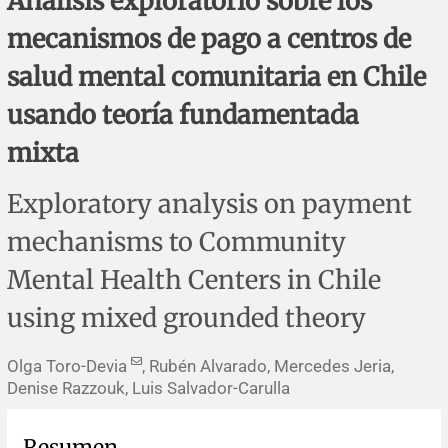
Análisis exploratorio sobre los
Errata y notas de reserva
Revisiones sistemáticas
Revisiones clínicas
Comunicaciones breves
mecanismos de pago a centros de
Agradecimientos
Protocolos
Artículos de revisión
Problemas de salud pública
Reporte de caso
salud mental comunitaria en Chile
usando teoría fundamentada
Impressum
Evaluaciones económicas
Notas metodológicas
Notas históricas y reseñas
Notas técnicas
Descripción
mixta
Ensayos
Práctica clínica
Política de cobros
Exploratory analysis on payment
Políticas editoriales
mechanisms to Community
Mental Health Centers in Chile
Instrucciones para autores
using mixed grounded theory
Patrocinadores y financiamiento
Olga Toro-Devia
, Rubén Alvarado, Mercedes Jeria,
Editores
Denise Razzouk, Luis Salvador-Carulla
Comité editorial
Resumen