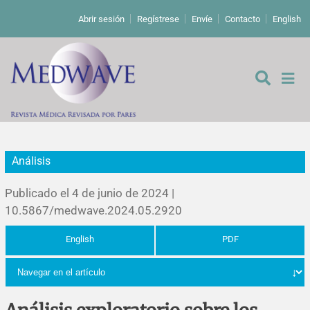
Abrir sesión
Regístrese
Envíe
Contacto
English
Análisis
De los editores
Publicado el 4 de junio de 2024 |
Editoriales
10.5867/medwave.2024.05.2920
English
PDF
Comentarios
Estudios originales
Cartas a los editores
Estudios cualitativos
Análisis