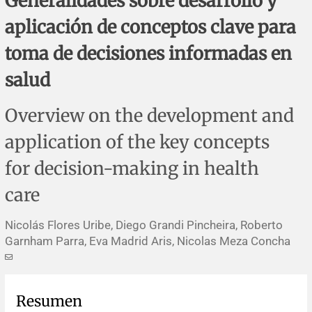
Generalidades sobre desarrollo y
Errata y notas de reserva
Revisiones sistemáticas
Revisiones clínicas
Comunicaciones breves
aplicación de conceptos clave para
Agradecimientos
Protocolos
Artículos de revisión
Problemas de salud pública
Reporte de caso
toma de decisiones informadas en
salud
Impressum
Evaluaciones económicas
Notas metodológicas
Notas históricas y reseñas
Notas técnicas
Descripción
Overview on the development and
Ensayos
Práctica clínica
Política de cobros
application of the key concepts
Políticas editoriales
for decision-making in health
care
Instrucciones para autores
Nicolás Flores Uribe, Diego Grandi Pincheira, Roberto
Patrocinadores y financiamiento
Garnham Parra, Eva Madrid Aris, Nicolas Meza Concha
Editores
Resumen
Comité editorial