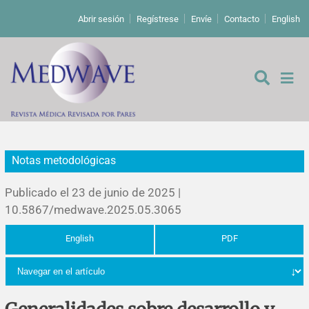
Abrir sesión
Regístrese
Envíe
Contacto
English
Notas metodológicas
De los editores
Publicado el 23 de junio de 2025 |
Editoriales
10.5867/medwave.2025.05.3065
English
PDF
Comentarios
Estudios originales
Cartas a los editores
Estudios cualitativos
Análisis