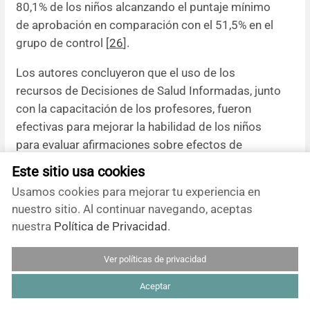
80,1% de los niños alcanzando el puntaje mínimo
de aprobación en comparación con el 51,5% en el
grupo de control [
26
].
Los autores concluyeron que el uso de los
recursos de Decisiones de Salud Informadas, junto
con la capacitación de los profesores, fueron
efectivas para mejorar la habilidad de los niños
para evaluar afirmaciones sobre efectos de
tratamientos. Esta mejora se mantuvo durante un
Este sitio usa cookies
año [
20
,
26
].
Usamos cookies para mejorar tu experiencia en
nuestro sitio. Al continuar navegando, aceptas
Effects of the Informed Health Choices podcast on
nuestra
Política de Privacidad
.
the ability of parents of primary school children in
Uganda to assess the trustworthiness of claims
Ver políticas de privacidad
about treatment effects: one-year follow up of a
randomized trial.
Aceptar