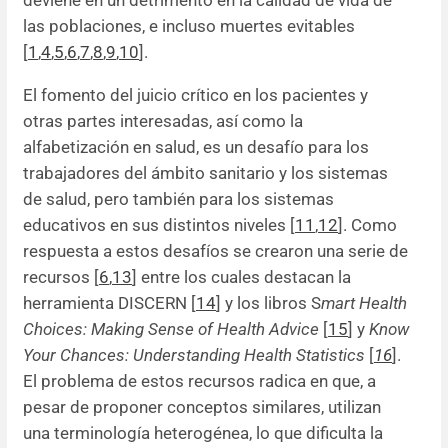
las poblaciones, e incluso muertes evitables
[
1
,
4
,
5
,
6
,
7
,
8
,
9
,
10
].
El fomento del juicio crítico en los pacientes y
otras partes interesadas, así como la
alfabetización en salud, es un desafío para los
trabajadores del ámbito sanitario y los sistemas
de salud, pero también para los sistemas
educativos en sus distintos niveles [
11
,
12
]. Como
respuesta a estos desafíos se crearon una serie de
recursos [
6
,
13
] entre los cuales destacan la
herramienta DISCERN [
14
] y los libros S
mart Health
Choices: Making Sense of Health Advice
[
15
] y
Know
Your Chances: Understanding Health Statistics
[
16
].
El problema de estos recursos radica en que, a
pesar de proponer conceptos similares, utilizan
una terminología heterogénea, lo que dificulta la