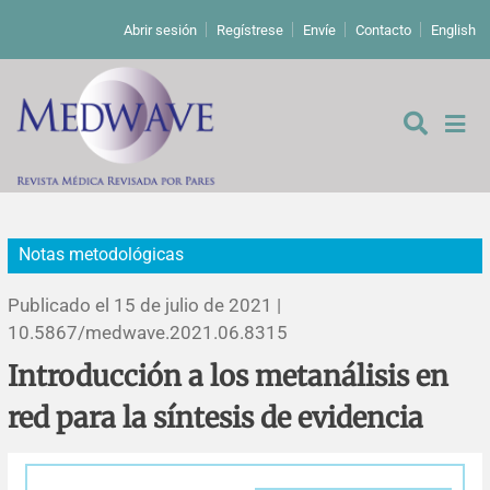
Abrir sesión
Regístrese
Envíe
Contacto
English
Notas metodológicas
De los editores
Publicado el 15 de julio de 2021 |
Editoriales
10.5867/medwave.2021.06.8315
Introducción a los metanálisis en
Comentarios
Estudios originales
red para la síntesis de evidencia
Cartas a los editores
Estudios cualitativos
Análisis