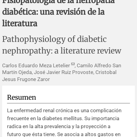
Fisiopatología de la nefropatía
Errata y notas de reserva
Revisiones sistemáticas
Revisiones clínicas
Comunicaciones breves
diabética: una revisión de la
Agradecimientos
Protocolos
Artículos de revisión
Problemas de salud pública
Reporte de caso
literatura
Impressum
Evaluaciones económicas
Notas metodológicas
Notas históricas y reseñas
Notas técnicas
Descripción
Pathophysiology of diabetic
nephropathy: a literature review
Ensayos
Práctica clínica
Política de cobros
Carlos Eduardo Meza Letelier
, Camilo Alfredo San
Políticas editoriales
Martín Ojeda, José Javier Ruiz Provoste, Cristobal
Jesus Frugone Zaror
Instrucciones para autores
Resumen
Patrocinadores y financiamiento
La enfermedad renal crónica es una complicación
Editores
frecuente en la diabetes mellitus. Su importancia
radica en la alta prevalencia y la proyección a
Comité editorial
futuro que ésta tiene. Se asocia a altos gastos en