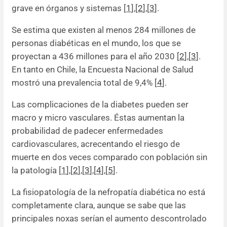
grave en órganos y sistemas [
1
]
,
[
2
]
,
[
3
].
Se estima que existen al menos 284 millones de
personas diabéticas en el mundo, los que se
proyectan a 436 millones para el año 2030 [
2
],[
3
].
En tanto en Chile, la Encuesta Nacional de Salud
mostró una prevalencia total de 9,4% [
4
].
Las complicaciones de la diabetes pueden ser
macro y micro vasculares. Éstas aumentan la
probabilidad de padecer enfermedades
cardiovasculares, acrecentando el riesgo de
muerte en dos veces comparado con población sin
la patología [
1
]
,
[
2
]
,
[
3
]
,
[
4
]
,
[
5
].
La fisiopatología de la nefropatía diabética no está
completamente clara, aunque se sabe que las
principales noxas serían el aumento descontrolado