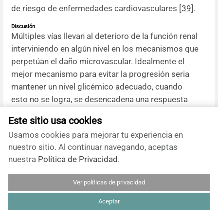
de riesgo de enfermedades cardiovasculares [
39
].
Discusión
Múltiples vías llevan al deterioro de la función renal
interviniendo en algún nivel en los mecanismos que
perpetúan el daño microvascular. Idealmente el
mejor mecanismo para evitar la progresión seria
mantener un nivel glicémico adecuado, cuando
esto no se logra, se desencadena una respuesta
biológica patológica. Los productos avanzados de
Este sitio usa cookies
glicosilación determinan una cascada molecular en
Usamos cookies para mejorar tu experiencia en
varios niveles que llevarán a la formación de
nuestro sitio. Al continuar navegando, aceptas
productos biológicos dañinos a nivel
nuestra
Política de Privacidad
.
microvascular.
Ver políticas de privacidad
El estrés oxidativo tiene un efecto deletéreo
directo sobre las células mesangiales y
Aceptar
membranas celulares endoteliales, por lo que