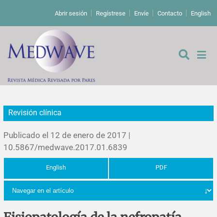
Abrir sesión
Regístrese
Envíe
Contacto
English
Revisión clínica
De los editores
Publicado el 12 de enero de 2017 |
Editoriales
10.5867/medwave.2017.01.6839
English
PDF
Comentarios
Estudios originales
Cartas a los editores
Estudios cualitativos
Análisis