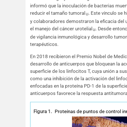
informó que la inoculación de bacterias muer
reducir el tamaño tumoral
. Este vínculo se
[
2
]
y colaboradores
demostraron la eficacia del 
el manejo del cáncer urotelial
. Desde enton
[
3
]
de vigilancia inmunológica y desarrollo tumo
terapéuticos.
En 2018 recibieron el Premio Nobel de Medici
desarrollo de anticuerpos que bloquean la ac
superficie de los linfocitos T, cuya unión a s
como una inhibición de la activación del linfo
enfocadas en la proteína PD-1 de la superfici
anticuerpos favorece la respuesta antitumoral
Figura 1.
Proteínas de puntos de control i