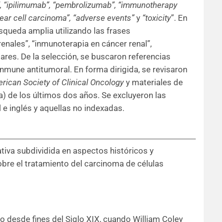
”, “ipilimumab”, “pembrolizumab”, “immunotherapy
ar cell carcinoma”, “adverse events”
y
“toxicity
”. En
queda amplia utilizando las frases
enales”, “inmunoterapia en cáncer renal”,
ilares. De la selección, se buscaron referencias
mune antitumoral. En forma dirigida, se revisaron
rican Society of Clinical Oncology
y materiales de
) de los últimos dos años. Se excluyeron las
 e inglés y aquellas no indexadas.
ativa subdividida en aspectos históricos y
obre el tratamiento del carcinoma de células
o desde fines del Siglo XIX, cuando William Coley