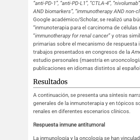
“anti-PD-1”, “anti-PD-L1”,
“CTLA
-4”, “nivolumab
AND biomarkers”, “immunotherapy AND non-cle
Google académico/Scholar, se realizó una bús
“inmunoterapia para el carcinoma de células r
“
immunotherapy for renal cancer
” y otras sim
primarias sobre el mecanismo de respuesta in
trabajos presentados en congresos de la
Ame
estudio personales (maestría en urooncología
publicaciones en idiomas distintos al español
Resultados
A continuación, se presenta una síntesis narr
generales de la inmunoterapia y en tópicos s
renales en diferentes escenarios clínicos.
Respuesta inmune antitumoral
La inmunología y la oncología se han vinculad