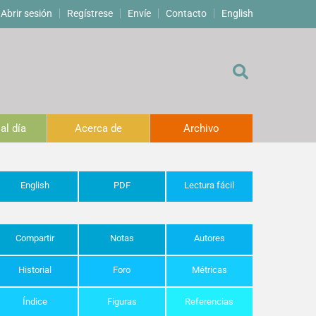
Abrir sesión
Regístrese
Envíe
Contacto
English
al día
Acerca de
Archivo
English
PDF
Lectura fácil
Compartir
Notas
Autores
Historial
Foro
Métricas
Índice
Figuras
Referencias