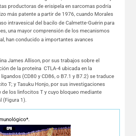
tas productoras de erisipela en sarcomas podría
 hizo más patente a partir de 1976, cuando Morales
uso intravesical del bacilo de Calmette-Guérin para
ces, una mayor comprensión de los mecanismos
ral, han conducido a importantes avances
na James Allison, por sus trabajos sobre el
ción de la proteína CTLA-4 ubicada en la
us ligandos (CD80 y CD86, o B7.1 y B7.2) se traduce
cito T; y Tasuku Honjo, por sus investigaciones
e de los linfocitos T y cuyo bloqueo mediante
 (Figura 1).
nmunológico*.