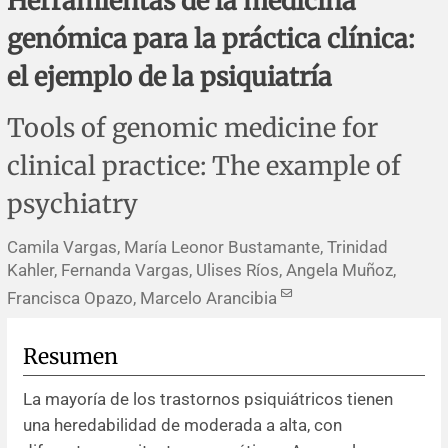
Herramientas de la medicina
Errata y notas de reserva
Revisiones sistemáticas
Revisiones clínicas
Comunicaciones breves
genómica para la práctica clínica:
Agradecimientos
Protocolos
Artículos de revisión
Problemas de salud pública
Reporte de caso
el ejemplo de la psiquiatría
Impressum
Evaluaciones económicas
Notas metodológicas
Notas históricas y reseñas
Notas técnicas
Descripción
Tools of genomic medicine for
clinical practice: The example of
Ensayos
Práctica clínica
Política de cobros
psychiatry
Políticas editoriales
Camila Vargas, María Leonor Bustamante, Trinidad
Kahler, Fernanda Vargas, Ulises Ríos, Angela Muñoz,
Instrucciones para autores
Francisca Opazo, Marcelo Arancibia
Patrocinadores y financiamiento
Resumen
Editores
La mayoría de los trastornos psiquiátricos tienen
una heredabilidad de moderada a alta, con
Comité editorial