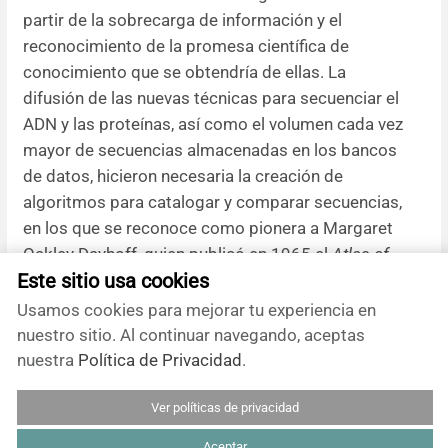
partir de la sobrecarga de información y el
reconocimiento de la promesa científica de
conocimiento que se obtendría de ellas. La
difusión de las nuevas técnicas para secuenciar el
ADN y las proteínas, así como el volumen cada vez
mayor de secuencias almacenadas en los bancos
de datos, hicieron necesaria la creación de
algoritmos para catalogar y comparar secuencias,
en los que se reconoce como pionera a Margaret
Oakley Dayhoff, quien publicó en 1965 el
Atlas of
Este sitio usa cookies
Protein Sequence and Structure
, que contenía la
secuencia de 65 proteínas [
52
]. En 1980, creó la
Usamos cookies para mejorar tu experiencia en
primera base de datos computarizada con
nuestro sitio. Al continuar navegando, aceptas
secuencias de ácidos nucleicos y proteínas [
53
].
nuestra
Política de Privacidad
.
Paralelamente, se gestaron bases de datos
Ver políticas de privacidad
primarias como GenBank, creada en 1982 con el
fin de almacenar todas las secuencias de ADN
Aceptar