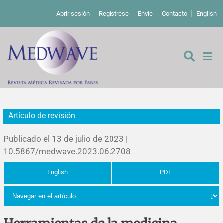
Abrir sesión
Regístrese
Envíe
Contacto
English
Artículo de revisión
De los editores
Publicado el 13 de julio de 2023 |
Editoriales
10.5867/medwave.2023.06.2708
English
PDF
Comentarios
Estudios originales
Cartas a los editores
Estudios cualitativos
Análisis