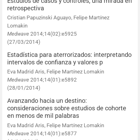
Estudios de casos y controles, una mirada en
Errata y notas de reserva
Revisiones sistemáticas
Revisiones clínicas
Comunicaciones breves
retrospectiva
Cristian Papuzinski Aguayo, Felipe Martínez
Agradecimientos
Protocolos
Artículos de revisión
Problemas de salud pública
Reporte de caso
Lomakin
Medwave
2014;14(02):e5925
Impressum
Evaluaciones económicas
Notas metodológicas
Notas históricas y reseñas
Notas técnicas
Descripción
(27/03/2014)
Ensayos
Práctica clínica
Política de cobros
Estadística para aterrorizados: interpretando
intervalos de confianza y valores p
Políticas editoriales
Eva Madrid Aris, Felipe Martínez Lomakin
Medwave
2014;14(01):e5892
Instrucciones para autores
(28/01/2014)
Avanzando hacia un destino:
Patrocinadores y financiamiento
consideraciones sobre estudios de cohorte
en menos de mil palabras
Editores
Eva Madrid Aris, Felipe Martínez Lomakin
Medwave
2014;14(01):e5877
Comité editorial