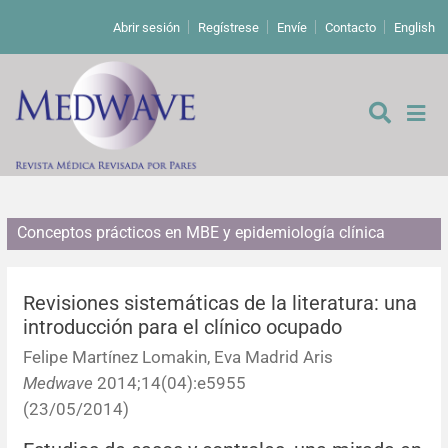
Abrir sesión
Regístrese
Envíe
Contacto
English
Conceptos prácticos en MBE y epidemiología clínica
De los editores
Editoriales
Revisiones sistemáticas de la literatura: una
introducción para el clínico ocupado
Comentarios
Estudios originales
Felipe Martínez Lomakin, Eva Madrid Aris
Medwave
2014;14(04):e5955
Cartas a los editores
Estudios cualitativos
Análisis
(23/05/2014)