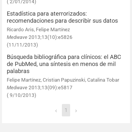
( 2/01/2014)
Resúmenes de congresos
Estadística para aterrorizados:
recomendaciones para describir sus datos
Noticias
Ricardo Aris, Felipe Martínez
Medwave
2013;13(10):e5826
(11/11/2013)
Búsqueda bibliográfica para clínicos: el ABC
de PubMed, una síntesis en menos de mil
palabras
Felipe Martínez, Cristian Papuzinski, Catalina Tobar
Medwave
2013;13(09):e5817
( 9/10/2013)
1