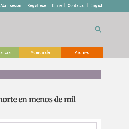
Abrir sesión
Regístrese
Envíe
Contacto
English
al día
Acerca de
Archivo
horte en menos de mil