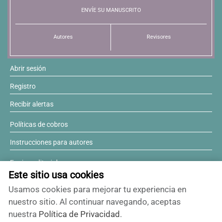
ENVÍE SU MANUSCRITO
Resúmenes de congresos
Autores
Revisores
Noticias
Abrir sesión
Registro
Recibir alertas
Políticas de cobros
Instrucciones para autores
Equipo editorial
Este sitio usa cookies
Comité editorial
Usamos cookies para mejorar tu experiencia en
¿Desea ser revisor?
nuestro sitio. Al continuar navegando, aceptas
nuestra
Política de Privacidad
.
Contactos y soporte