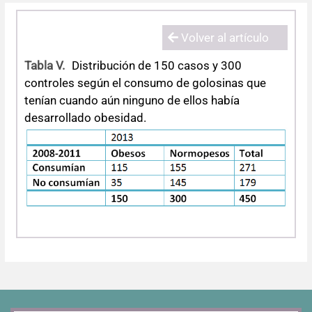
Errata y notas de reserva
Revisiones sistemáticas
Revisiones clínicas
Comunicaciones breves
Volver al artículo
Agradecimientos
Protocolos
Artículos de revisión
Problemas de salud pública
Reporte de caso
Tabla V.
Distribución de 150 casos y 300
Impressum
Evaluaciones económicas
Notas metodológicas
Notas históricas y reseñas
Notas técnicas
Descripción
controles según el consumo de golosinas que
tenían cuando aún ninguno de ellos había
desarrollado obesidad.
Ensayos
Práctica clínica
Política de cobros
Políticas editoriales
Instrucciones para autores
Patrocinadores y financiamiento
Editores
Comité editorial