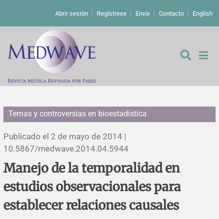
Abrir sesión
Regístrese
Envíe
Contacto
English
Temas y controversias en bioestadística
De los editores
Publicado el 2 de mayo de 2014 |
Editoriales
10.5867/medwave.2014.04.5944
Manejo de la temporalidad en
Comentarios
Estudios originales
estudios observacionales para
Cartas a los editores
Estudios cualitativos
Análisis
establecer relaciones causales