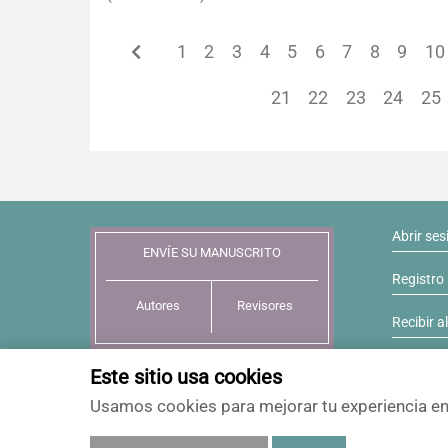
1
2
3
4
5
6
7
8
9
10
21
22
23
24
25
Abrir ses
ENVÍE SU MANUSCRITO
Registro
Autores
Revisores
Recibir a
Este sitio usa cookies
Usamos cookies para mejorar tu experiencia en 