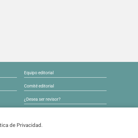
Equipo editorial
Comité editorial
¿Desea ser revisor?
Contactos y soporte
tica de Privacidad
.
ISSN 0717-6384