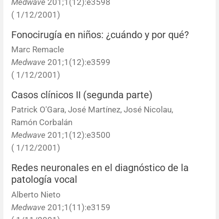
Medwave
201;1(12):e3598
( 1/12/2001)
Resúmenes de congresos
Fonocirugía en niños: ¿cuándo y por qué?
Noticias
Marc Remacle
Medwave
201;1(12):e3599
( 1/12/2001)
Casos clínicos II (segunda parte)
Patrick O'Gara, José Martínez, José Nicolau,
Ramón Corbalán
Medwave
201;1(12):e3500
( 1/12/2001)
Redes neuronales en el diagnóstico de la
patología vocal
Alberto Nieto
Medwave
201;1(11):e3159