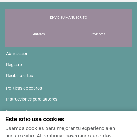
ENVÍE SU MANUSCRITO
Autores
Revisores
Abrir sesión
Registro
Recibir alertas
Políticas de cobros
Instrucciones para autores
Equipo editorial
Este sitio usa cookies
Comité editorial
Usamos cookies para mejorar tu experiencia en
¿Desea ser revisor?
nuestro sitio. Al continuar navegando, aceptas