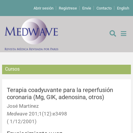
Abrir sesión
Regístrese
Envíe
Contacto
English
Cursos
De los editores
Editoriales
Terapia coadyuvante para la reperfusión
coronaria (Mg, GIK, adenosina, otros)
Comentarios
Estudios originales
José Martínez
Medwave
201;1(12):e3498
Cartas a los editores
Estudios cualitativos
Análisis
( 1/12/2001)