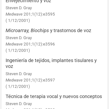
Envejecimiento y voz
Errata y notas de reserva
Revisiones sistemáticas
Revisiones clínicas
Comunicaciones breves
Steven D. Gray
Medwave
201;1(12):e3595
Agradecimientos
Protocolos
Artículos de revisión
Problemas de salud pública
Reporte de caso
( 1/12/2001)
Impressum
Evaluaciones económicas
Notas metodológicas
Notas históricas y reseñas
Notas técnicas
Descripción
Microarray, Biochips
y trastornos de voz
Steven D. Gray
Ensayos
Práctica clínica
Política de cobros
Medwave
201;1(12):e3596
( 1/12/2001)
Políticas editoriales
Ingeniería de tejidos, implantes tisulares y
voz
Instrucciones para autores
Steven D. Gray
Patrocinadores y financiamiento
Medwave
201;1(12):e3597
( 1/12/2001)
Editores
Técnica de terapia vocal y nuevos conceptos
Steven D. Gray
Comité editorial