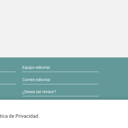
Equipo editorial
Comité editorial
¿Desea ser revisor?
Contactos y soporte
tica de Privacidad
.
ISSN 0717-6384