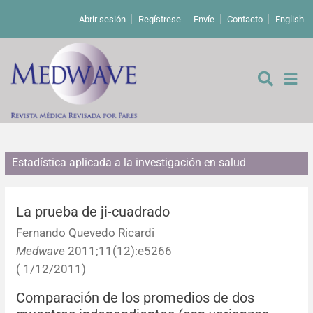
Abrir sesión
Regístrese
Envíe
Contacto
English
Estadística aplicada a la investigación en salud
De los editores
Editoriales
La prueba de ji-cuadrado
Fernando Quevedo Ricardi
Comentarios
Estudios originales
Medwave
2011;11(12):e5266
( 1/12/2011)
Cartas a los editores
Estudios cualitativos
Análisis
Comparación de los promedios de dos