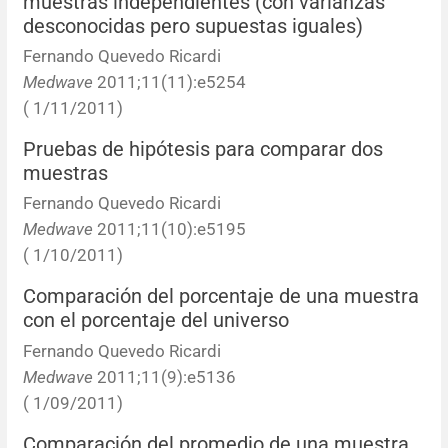
muestras independientes (con varianzas
Errata y notas de reserva
Revisiones sistemáticas
Revisiones clínicas
Comunicaciones breves
desconocidas pero supuestas iguales)
Fernando Quevedo Ricardi
Agradecimientos
Protocolos
Artículos de revisión
Problemas de salud pública
Reporte de caso
Medwave
2011;11(11):e5254
( 1/11/2011)
Impressum
Evaluaciones económicas
Notas metodológicas
Notas históricas y reseñas
Notas técnicas
Descripción
Pruebas de hipótesis para comparar dos
Ensayos
Práctica clínica
Política de cobros
muestras
Fernando Quevedo Ricardi
Políticas editoriales
Medwave
2011;11(10):e5195
( 1/10/2011)
Instrucciones para autores
Comparación del porcentaje de una muestra
con el porcentaje del universo
Patrocinadores y financiamiento
Fernando Quevedo Ricardi
Medwave
2011;11(9):e5136
Editores
( 1/09/2011)
Comité editorial
Comparación del promedio de una muestra