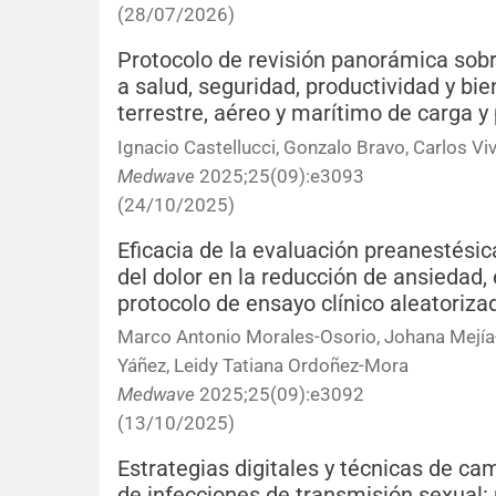
(28/07/2026)
Protocolo de revisión panorámica sobr
a salud, seguridad, productividad y bi
terrestre, aéreo y marítimo de carga y
Ignacio Castellucci, Gonzalo Bravo, Carlos Viv
Medwave
2025;25(09):e3093
(24/10/2025)
Eficacia de la evaluación preanestés
del dolor en la reducción de ansiedad, 
protocolo de ensayo clínico aleatoriza
Marco Antonio Morales-Osorio, Johana Mejía-
Yáñez, Leidy Tatiana Ordoñez-Mora
Medwave
2025;25(09):e3092
(13/10/2025)
Estrategias digitales y técnicas de c
de infecciones de transmisión sexual: 