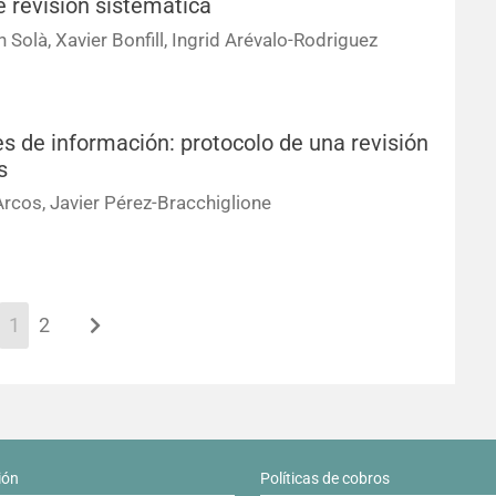
 revisión sistemática
 Solà, Xavier Bonfill, Ingrid Arévalo-Rodriguez
s de información: protocolo de una revisión
s
 Arcos, Javier Pérez-Bracchiglione
1
2
ión
Políticas de cobros